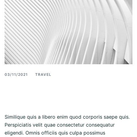
03/11/2021
TRAVEL
Est aut sed eaque
consequatur rerum
Similique quis a libero enim quod corporis saepe quis.
Perspiciatis velit quae consectetur consequatur
eligendi. Omnis officiis quis culpa possimus