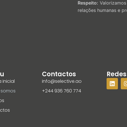
Respeito:
Valorizamos a
relações humanas e pro
u
Contactos
Redes
 inicial
info@selective.ao
 somos
+244 936 760 774
os
ctos