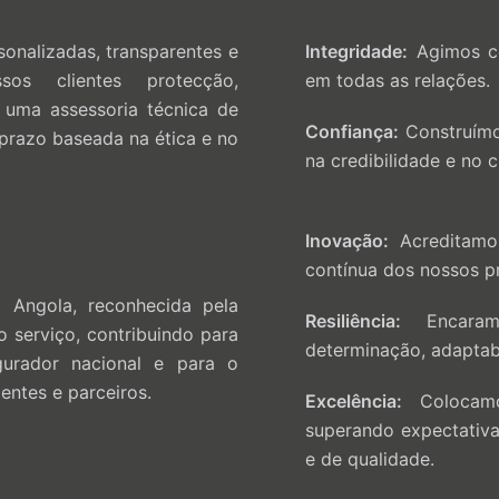
onalizadas, transparentes e
Integridade:
Agimos co
sos clientes protecção,
em todas as relações.
e uma assessoria técnica de
Confiança:
Construímo
prazo baseada na ética e no
na credibilidade e no
Inovação:
Acreditamos
contínua dos nossos p
 Angola, reconhecida pela
Resiliência:
Encaram
o serviço, contribuindo para
determinação, adaptabi
urador nacional e para o
entes e parceiros.
Excelência:
Colocamo
superando expectativa
e de qualidade.