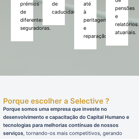
de
prémios
de
até
pensões
de
caducidade.
à
e
diferentes
peritagem
relatórios
seguradoras.
e
atuariais.
reparação.
Porque escolher a Selective ?
Porque somos uma empresa que investe no
desenvolvimento e capacitação do Capital Humano e
tecnologias para melhorias contínuas de nossos
serviços
, tornando-os mais competitivos, gerando