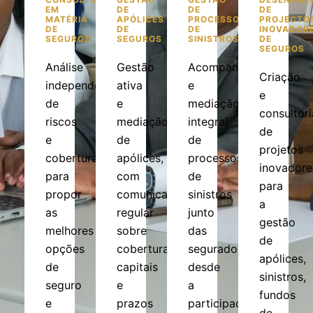
EM
DE
DE
DE
MATÉRIA
APÓLICES
PROCESSOS
PROJECTO
DE
DE
DE
INOVADOR
SEGUROS
SEGUROS
SINISTROS
DE
SEGUROS
Análise
Gestão
Acompanhamento
Criação
independente
ativa
e
e
de
e
mediação
consultori
riscos
mediação
integral
de
e
de
de
projetos
coberturas
apólices,
processos
inovadore
para
com
de
para
propor
comunicação
sinistros
a
as
regular
junto
gestão
melhores
sobre
das
de
opções
coberturas,
seguradoras,
apólices,
de
capitais
desde
sinistros,
seguro
e
a
fundos
e
prazos
participação