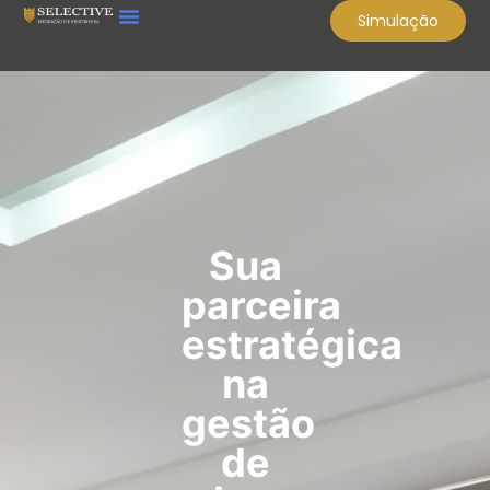
Simulação
Sua
parceira
estratégica
na
gestão
de